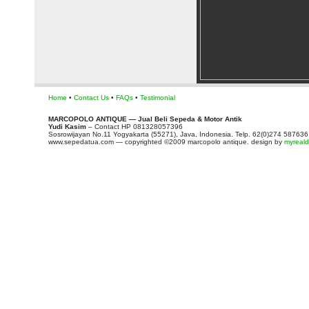
Home
•
Contact Us
•
FAQs
•
Testimonial
MARCOPOLO ANTIQUE — Jual Beli Sepeda & Motor Antik
Yudi Kasim
– Contact HP 081328057396
Sosrowijayan No.11 Yogyakarta (55271), Java, Indonesia. Telp. 62(0)274 587636
www.sepedatua.com — copyrighted ©2009 marcopolo antique. design by
myrealdi