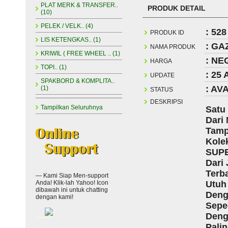
PLAT MERK & TRANSFER..
PRODUK DETAIL
(10)
PELEK / VELK.. (4)
: 528
PRODUK ID
LIS KETENGKAS.. (1)
: GA
NAMA PRODUK
KRIWIL ( FREE WHEEL .. (1)
: NE
HARGA
TOPI.. (1)
: 25
UPDATE
SPAKBORD & KOMPLITA..
: AV
(1)
STATUS
DESKRIPSI
Tampilkan Seluruhnya
Satu
Dari
Tamp
Kole
SUPE
Dari
Terb
— Kami Siap Men-support
Anda! Klik-lah Yahoo! Icon
Utuh
dibawah ini untuk chatting
Deng
dengan kami!
Sepe
Deng
Pali