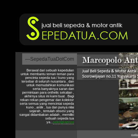
—SepedaTuaDotCom
Berawal dari sebuah kepedulian
untuk membantu teman-teman para
pencinta sepeda tua / kuno yang
tersebar di seluruh nusantara , dan
untuk memudahkan komunikasi
serta banyaknya saran dan
permintaan para onthelis sekalian ,
akhirnya situs ini kami buat . Bagi
rekan-rekan pengemar dan kolektor
serta semua yang mencintai sepeda
kuno , antik , tua dan punya nilai
sejarah , tentulah obsesi yang
sangat didambakan adalah , memiliki
sebuah sepeda tua
ya...
selengkapnya
selamat d