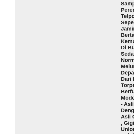
Samp
Pere
Telp
Sepe
Jami
Bert
Kemud
Di B
Seda
Norm
Melu
Depa
Dari 
Torp
Berf
Mode
- Asl
Deng
Asli
, Gig
Unio