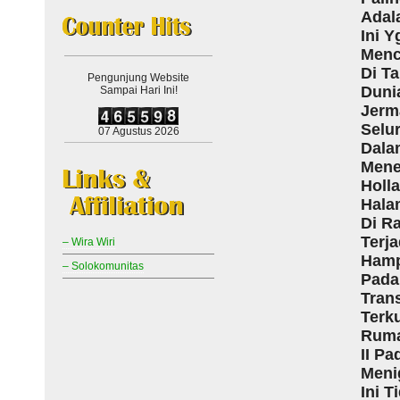
Adal
Ini Y
Menc
Di T
Pengunjung Website
Duni
Sampai Hari Ini!
Jerm
Selu
07 Agustus 2026
Dala
Mene
Holl
Hala
Di R
Terj
– Wira Wiri
Hamp
– Solokomunitas
Pada
Tran
Terk
Ruma
II P
Meni
Ini 