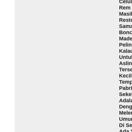
Celu
Rem 
Masih
Resto
Sama
Bonc
Made
Pelin
Kala
Untu
Asli
Ters
Keci
Temp
Pabr
Sekel
Adal
Deng
Mele
Umum
Di S
Ada 