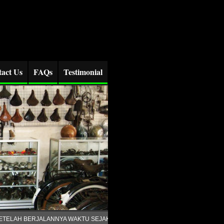
act Us
FAQs
Testimonial
TELAH BERJALANNYA WAKTU SEJAK JUNI TAHUN LALU , HINGGA SAAT INI HA