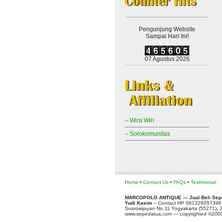
Pengunjung Website
Sampai Hari Ini!
07 Agustus 2026
– Wira Wiri
– Solokomunitas
Home
•
Contact Us
•
FAQs
•
Testimonial
MARCOPOLO ANTIQUE — Jual Beli Sepe
Yudi Kasim
– Contact HP 081328057396
Sosrowijayan No.11 Yogyakarta (55271), J
www.sepedatua.com — copyrighted ©2009