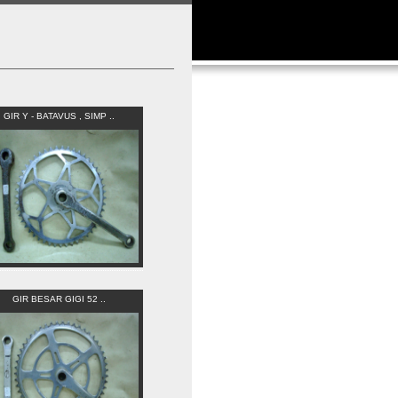
GIR Y - BATAVUS , SIMP ..
GIR BESAR GIGI 52 ..