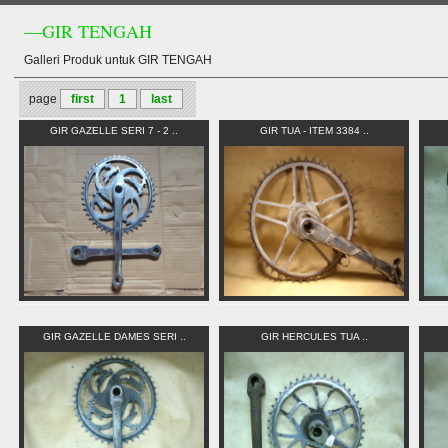
—GIR TENGAH
Galleri Produk untuk GIR TENGAH
page
first
1
last
GIR GAZELLE SERI 7 - 2 ..
GIR TUA - ITEM 3384 ..
GIR GAZELLE DAMES SERI ..
GIR HERCULES TUA ..