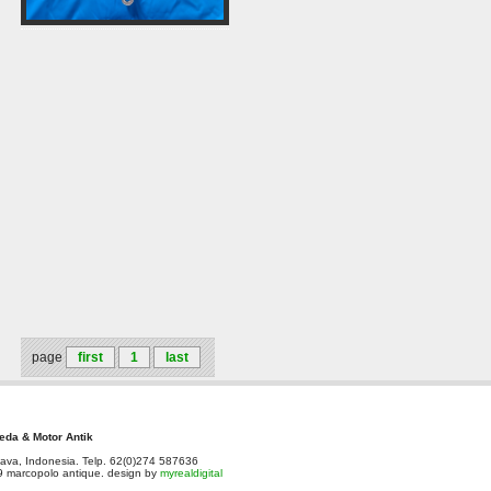
page
first
1
last
da & Motor Antik
ava, Indonesia. Telp. 62(0)274 587636
 marcopolo antique. design by
myrealdigital