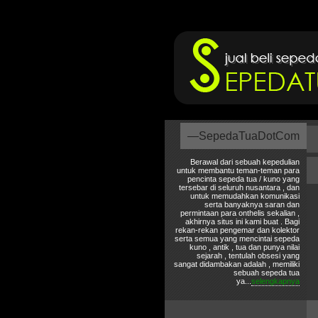
—SepedaTuaDotCom
Berawal dari sebuah kepedulian
untuk membantu teman-teman para
pencinta sepeda tua / kuno yang
tersebar di seluruh nusantara , dan
untuk memudahkan komunikasi
serta banyaknya saran dan
permintaan para onthelis sekalian ,
akhirnya situs ini kami buat . Bagi
rekan-rekan pengemar dan kolektor
serta semua yang mencintai sepeda
kuno , antik , tua dan punya nilai
sejarah , tentulah obsesi yang
sangat didambakan adalah , memiliki
sebuah sepeda tua
ya...
selengkapnya