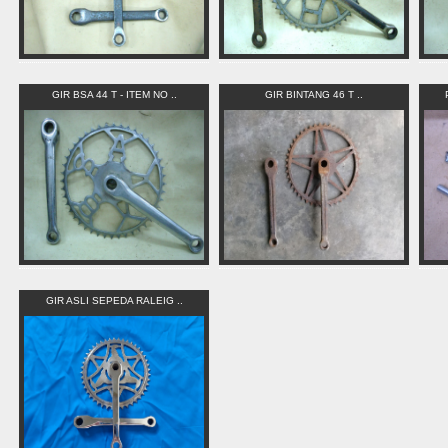
GIR BSA 44 T - ITEM NO ..
GIR BINTANG 46 T ..
GIR ASLI SEPEDA RALEIG ..