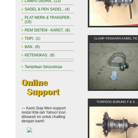
LAMPU DEPAN.. (13)
SADEL & PEN SADEL.. (4)
PLAT MERK & TRANSFER..
(10)
REM SISTEM - KARET.. (8)
TOPI.. (1)
CLAMP PENAHAN KABEL PE 
BAN.. (6)
KETENGKAS.. (8)
Tampilkan Seluruhnya
TORPEDO BURUNG F & S ..
— Kami Siap Men-support
Anda! Klik-lah Yahoo! Icon
dibawah ini untuk chatting
dengan kami!