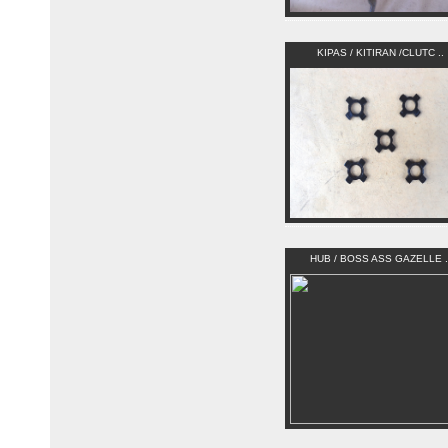
KIPAS / KITIRAN /CLUTC ..
HUB / BOSS ASS GAZELLE .