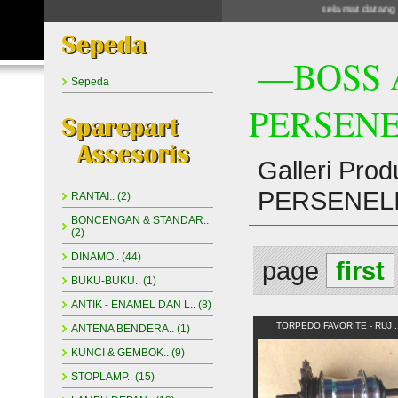
selamat datang di
—BOSS A
Sepeda
PERSENE
Galleri Pr
PERSENEL
RANTAI.. (2)
BONCENGAN & STANDAR..
(2)
DINAMO.. (44)
page
first
BUKU-BUKU.. (1)
ANTIK - ENAMEL DAN L.. (8)
TORPEDO FAVORITE - RUJ .
ANTENA BENDERA.. (1)
KUNCI & GEMBOK.. (9)
STOPLAMP.. (15)