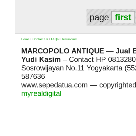
page
first
Home
•
Contact Us
•
FAQs
•
Testimonial
MARCOPOLO ANTIQUE — Jual Bel
Yudi Kasim
– Contact HP 081328
Sosrowijayan No.11 Yogyakarta (552
587636
www.sepedatua.com — copyrighted 
myrealdigital