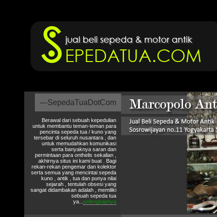
—SepedaTuaDotCom
Berawal dari sebuah kepedulian
untuk membantu teman-teman para
pencinta sepeda tua / kuno yang
tersebar di seluruh nusantara , dan
untuk memudahkan komunikasi
serta banyaknya saran dan
permintaan para onthelis sekalian ,
akhirnya situs ini kami buat . Bagi
rekan-rekan pengemar dan kolektor
serta semua yang mencintai sepeda
kuno , antik , tua dan punya nilai
sejarah , tentulah obsesi yang
sangat didambakan adalah , memiliki
sebuah sepeda tua
ya...
selengkapnya