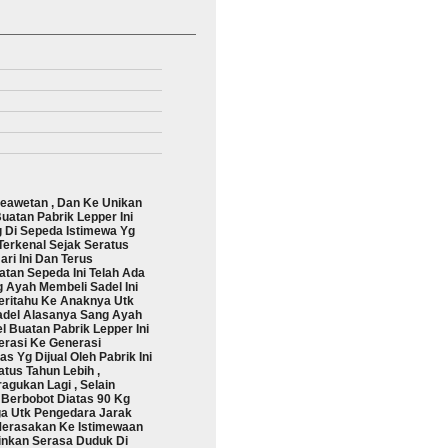
eawetan , Dan Ke Unikan
atan Pabrik Lepper Ini
g Di Sepeda Istimewa Yg
Terkenal Sejak Seratus
ri Ini Dan Terus
tan Sepeda Ini Telah Ada
ng Ayah Membeli Sadel Ini
eritahu Ke Anaknya Utk
adel Alasanya Sang Ayah
Buatan Pabrik Lepper Ini
erasi Ke Generasi
s Yg Dijual Oleh Pabrik Ini
tus Tahun Lebih ,
agukan Lagi , Selain
Berbobot Diatas 90 Kg
ga Utk Pengedara Jarak
Merasakan Ke Istimewaan
ainkan Serasa Duduk Di