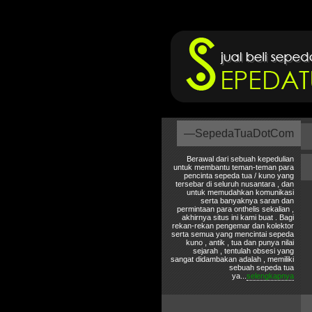
—SepedaTuaDotCom
Berawal dari sebuah kepedulian
untuk membantu teman-teman para
pencinta sepeda tua / kuno yang
tersebar di seluruh nusantara , dan
untuk memudahkan komunikasi
serta banyaknya saran dan
permintaan para onthelis sekalian ,
akhirnya situs ini kami buat . Bagi
rekan-rekan pengemar dan kolektor
serta semua yang mencintai sepeda
kuno , antik , tua dan punya nilai
sejarah , tentulah obsesi yang
sangat didambakan adalah , memiliki
sebuah sepeda tua
ya...
selengkapnya