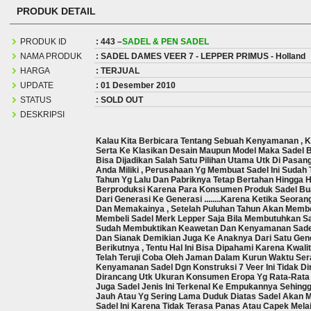
PRODUK DETAIL
PRODUK ID
: 443 –
SADEL & PEN SADEL
NAMA PRODUK
: SADEL DAMES VEER 7 - LEPPER PRIMUS - Holland
HARGA
: TERJUAL
UPDATE
: 01 Desember 2010
STATUS
: SOLD OUT
DESKRIPSI
Kalau Kita Berbicara Tentang Sebuah Kenyamanan , K
Serta Ke Klasikan Desain Maupun Model Maka Sadel Bu
Bisa Dijadikan Salah Satu Pilihan Utama Utk Di Pasan
Anda Miliki , Perusahaan Yg Membuat Sadel Ini Sudah 
Tahun Yg Lalu Dan Pabriknya Tetap Bertahan Hingga Ha
Berproduksi Karena Para Konsumen Produk Sadel Bua
Dari Generasi Ke Generasi ........karena Ketika Seora
Dan Memakainya , Setelah Puluhan Tahun Akan Memb
Membeli Sadel Merk Lepper Saja Bila Membutuhkan S
Sudah Membuktikan Keawetan Dan Kenyamanan Sadel 
Dan Sianak Demikian Juga Ke Anaknya Dari Satu Gen
Berikutnya , Tentu Hal Ini Bisa Dipahami Karena Kwalita
Telah Teruji Coba Oleh Jaman Dalam Kurun Waktu Sera
Kenyamanan Sadel Dgn Konstruksi 7 Veer Ini Tidak Dir
Dirancang Utk Ukuran Konsumen Eropa Yg Rata-Rata 
Juga Sadel Jenis Ini Terkenal Ke Empukannya Sehing
Jauh Atau Yg Sering Lama Duduk Diatas Sadel Akan 
Sadel Ini Karena Tidak Terasa Panas Atau Capek Mel