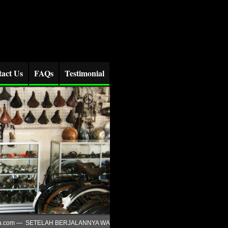
act Us
FAQs
Testimonial
.com — SETELAH BERJALANNYA WAKTU SEJAK JUNI TAHUN LALU , HINGGA SA