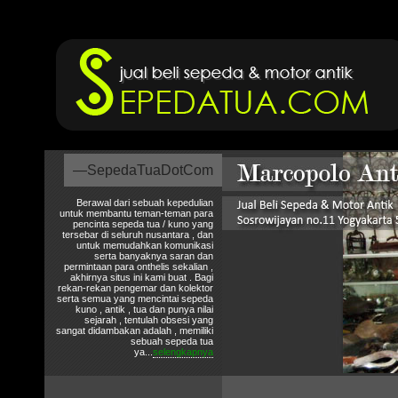
—SepedaTuaDotCom
Berawal dari sebuah kepedulian
untuk membantu teman-teman para
pencinta sepeda tua / kuno yang
tersebar di seluruh nusantara , dan
untuk memudahkan komunikasi
serta banyaknya saran dan
permintaan para onthelis sekalian ,
akhirnya situs ini kami buat . Bagi
rekan-rekan pengemar dan kolektor
serta semua yang mencintai sepeda
kuno , antik , tua dan punya nilai
sejarah , tentulah obsesi yang
sangat didambakan adalah , memiliki
sebuah sepeda tua
ya...
selengkapnya