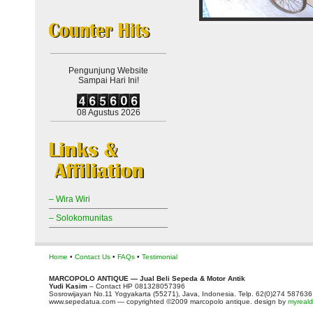
Pengunjung Website
Sampai Hari Ini!
08 Agustus 2026
– Wira Wiri
– Solokomunitas
Home
•
Contact Us
•
FAQs
•
Testimonial
MARCOPOLO ANTIQUE — Jual Beli Sepeda & Motor Antik
Yudi Kasim
– Contact HP 081328057396
Sosrowijayan No.11 Yogyakarta (55271), Java, Indonesia. Telp. 62(0)274 587636
www.sepedatua.com — copyrighted ©2009 marcopolo antique. design by
myrealdi