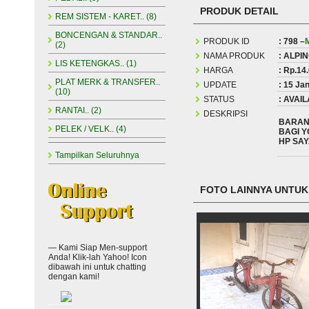
PRODUK DETAIL
REM SISTEM - KARET.. (8)
BONCENGAN & STANDAR..
PRODUK ID
: 798 –
(2)
NAMA PRODUK
: ALPIN
LIS KETENGKAS.. (1)
HARGA
: Rp.14
PLAT MERK & TRANSFER..
UPDATE
: 15 Ja
(10)
STATUS
: AVAI
RANTAI.. (2)
DESKRIPSI
BARANG
PELEK / VELK.. (4)
BAGI 
HP SAY
Tampilkan Seluruhnya
FOTO LAINNYA UNTUK 
— Kami Siap Men-support
Anda! Klik-lah Yahoo! Icon
dibawah ini untuk chatting
dengan kami!