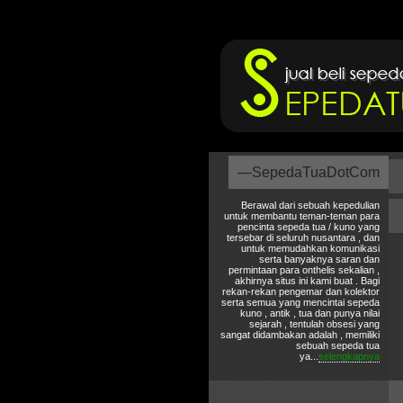
—SepedaTuaDotCom
Berawal dari sebuah kepedulian
untuk membantu teman-teman para
pencinta sepeda tua / kuno yang
tersebar di seluruh nusantara , dan
untuk memudahkan komunikasi
serta banyaknya saran dan
permintaan para onthelis sekalian ,
akhirnya situs ini kami buat . Bagi
rekan-rekan pengemar dan kolektor
serta semua yang mencintai sepeda
kuno , antik , tua dan punya nilai
sejarah , tentulah obsesi yang
sangat didambakan adalah , memiliki
sebuah sepeda tua
ya...
selengkapnya