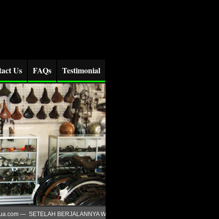
act Us
FAQs
Testimonial
a.com — SETELAH BERJALANNYA WAKTU SEJAK JUNI TAHUN LALU , HINGGA S