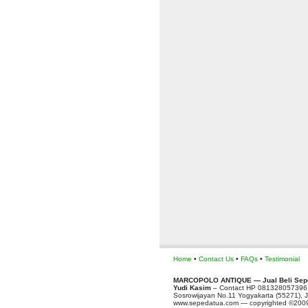
Home
•
Contact Us
•
FAQs
•
Testimonial
MARCOPOLO ANTIQUE — Jual Beli Sepe
Yudi Kasim
– Contact HP 081328057396
Sosrowijayan No.11 Yogyakarta (55271), J
www.sepedatua.com — copyrighted ©2009