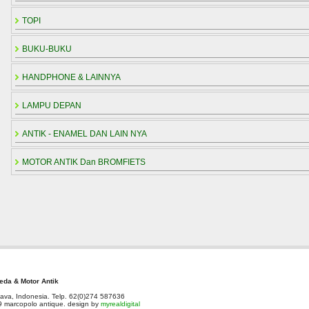
TOPI
BUKU-BUKU
HANDPHONE & LAINNYA
LAMPU DEPAN
ANTIK - ENAMEL DAN LAIN NYA
MOTOR ANTIK Dan BROMFIETS
da & Motor Antik
ava, Indonesia. Telp. 62(0)274 587636
 marcopolo antique. design by
myrealdigital