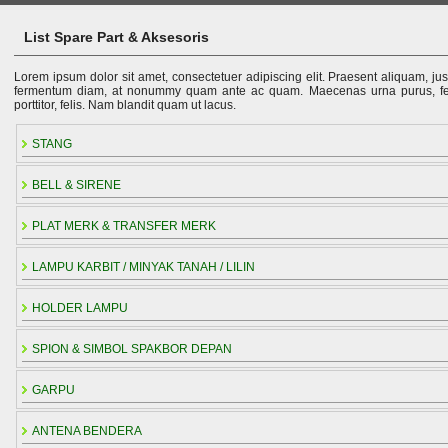
List Spare Part & Aksesoris
Lorem ipsum dolor sit amet, consectetuer adipiscing elit. Praesent aliquam, just
fermentum diam, at nonummy quam ante ac quam. Maecenas urna purus, fe
porttitor, felis. Nam blandit quam ut lacus.
STANG
BELL & SIRENE
PLAT MERK & TRANSFER MERK
LAMPU KARBIT / MINYAK TANAH / LILIN
HOLDER LAMPU
SPION & SIMBOL SPAKBOR DEPAN
GARPU
ANTENA BENDERA